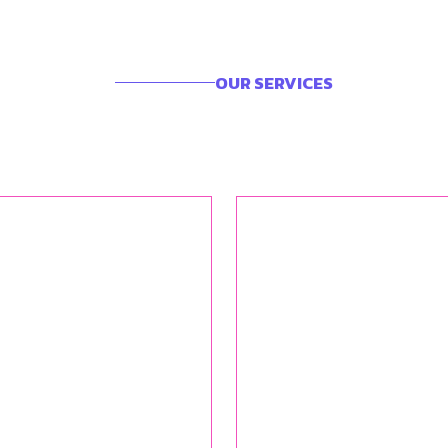
OUR SERVICES
服务宗旨
发服务
**游戏直播平台运营**
供量身定制的游戏开发，包括
帮助开发游戏直播平台，提
动端、主机等平台的游戏制作；
设、主播管理、广告与流量
务；