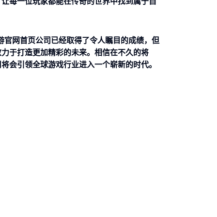
，让每一位玩家都能在传奇的世界中找到属于自
游官网首页
公司已经取得了令人瞩目的成绩，但
致力于打造更加精彩的未来。相信在不久的将
司将会引领全球游戏行业进入一个崭新的时代。