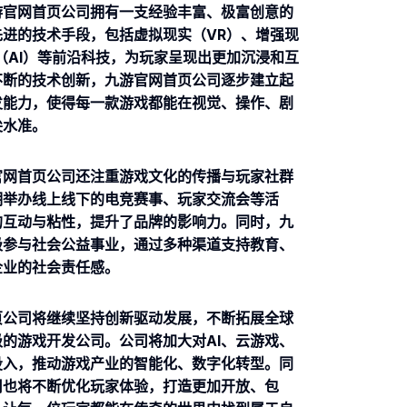
游官网首页
公司拥有一支经验丰富、极富创意的
进的技术手段，包括虚拟现实（VR）、增强现
（AI）等前沿科技，为玩家呈现出更加沉浸和互
不断的技术创新，
九游官网首页
公司逐步建立起
发能力，使得每一款游戏都能在视觉、操作、剧
尖水准。
官网首页
公司还注重游戏文化的传播与玩家社群
期举办线上线下的电竞赛事、玩家交流会等活
的互动与粘性，提升了品牌的影响力。同时，
九
极参与社会公益事业，通过多种渠道支持教育、
企业的社会责任感。
页
公司将继续坚持创新驱动发展，不断拓展全球
的游戏开发公司。公司将加大对AI、云游戏、
投入，推动游戏产业的智能化、数字化转型。同
司也将不断优化玩家体验，打造更加开放、包