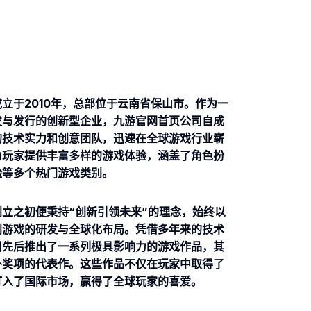
立于2010年，总部位于云南省保山市。作为一
发与发行的创新型企业，
九游官网首页
公司自成
的技术实力和创意团队，迅速在全球游戏行业崭
为玩家提供丰富多样的游戏体验，涵盖了角色扮
险等多个热门游戏类别。
创立之初便秉持“创新引领未来”的理念，始终以
创游戏的研发与全球化布局。凭借多年来的技术
司先后推出了一系列极具影响力的游戏作品，其
外奖项的代表作。这些作品不仅在玩家中取得了
打入了国际市场，赢得了全球玩家的喜爱。