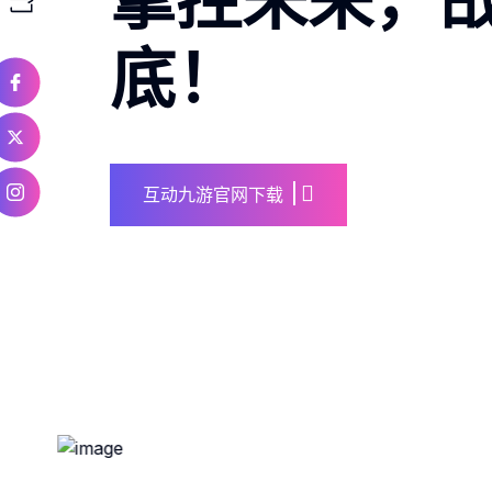
掌控未来，
底！
互动九游官网下载